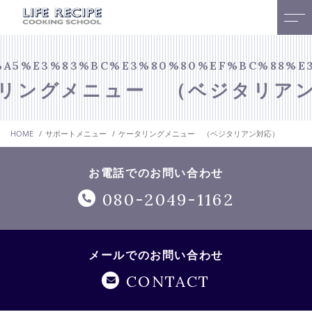
トップページ
スタッフ
%A5%E3%83%BC%E3%80%80%EF%BC%88%E
リングメニュー （ベジタリア
当社について
お客様の声
HOME
サポートメニュー
ケータリングメニュー （ベジタリアン対応）
サポートメニュー
アクセス
Master course in sushi
お電話でのお問い合わせ
よくある質問
preparation. 寿司基本技術
080-2049-1162
マスターコース
お知らせ
お寿司のケータリング・マ
メールでのお問い合わせ
コンテンツ
グロ解体ショー
CONTACT
キャンペーン